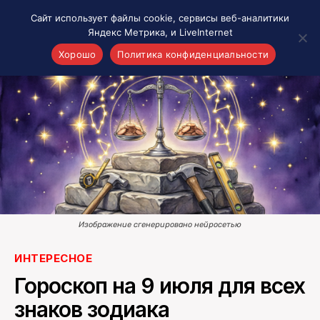
Сайт использует файлы cookie, сервисы веб-аналитики
Яндекс Метрика, и LiveInternet
Хорошо
Политика конфиденциальности
Акценты
Материалы о Рязани и области
Проекты 7 инфо
Здоровье
Интересное
Новости кино и ТВ
Новости России
Изображение сгенерировано нейросетью
Политика
Новости мира
ИНТЕРЕСНОЕ
Все материалы 7инфо
Гороскоп на 9 июля для всех
О НАС
знаков зодиака