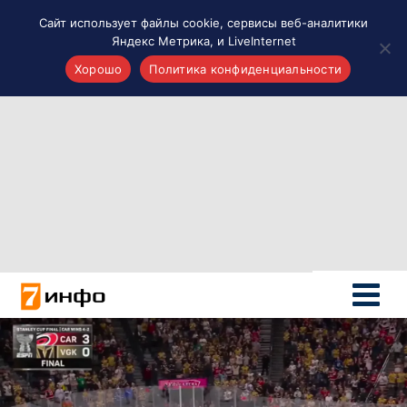
Сайт использует файлы cookie, сервисы веб-аналитики
Яндекс Метрика, и LiveInternet
Хорошо
Политика конфиденциальности
Акценты
Материалы о Рязани и области
Проекты 7 инфо
Здоровье
Интересное
Новости кино и ТВ
Новости России
Политика
Новости мира
Все материалы 7инфо
О НАС