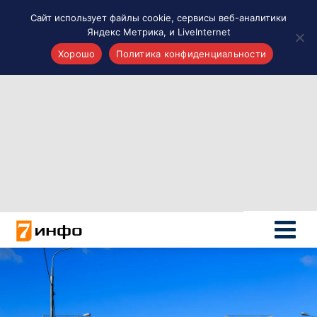
Сайт использует файлы cookie, сервисы веб-аналитики
Яндекс Метрика, и LiveInternet
Хорошо
Политика конфиденциальности
Акценты
Материалы о Рязани и области
Проекты 7 инфо
Здоровье
Интересное
Новости кино и ТВ
Новости России
Политика
Новости мира
Все материалы 7инфо
О НАС