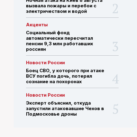
Ночная атака на Киев 8 августа
вызвала пожары и перебои с
электричеством и водой
ПОИСК ПО САЙТУ
Акценты
Социальный фонд
автоматически пересчитал
пенсии 9,3 млн работавших
россиян
Новости России
Боец СВО, у которого при атаке
ВСУ погибла дочь, потерял
сознание на похоронах
Новости России
Эксперт объяснил, откуда
запустили атаковавшие Чехов в
Подмосковье дроны