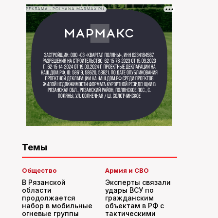
РЕКЛАМА • POLYANA.MARMAX.RU
Темы
Общество
Армия и СВО
В Рязанской
Эксперты связали
области
удары ВСУ по
продолжается
гражданским
набор в мобильные
объектам в РФ с
огневые группы
тактическими