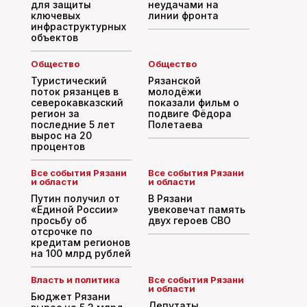
для защиты
неудачами на
ключевых
линии фронта
инфраструктурных
объектов
Общество
Общество
Туристический
Рязанской
поток рязанцев в
молодёжи
северокавказский
показали фильм о
регион за
подвиге Фёдора
последние 5 лет
Полетаева
вырос на 20
процентов
Все события Рязани
Все события Рязани
и области
и области
Путин получил от
В Рязани
«Единой России»
увековечат память
просьбу об
двух героев СВО
отсрочке по
кредитам регионов
на 100 млрд рублей
Власть и политика
Все события Рязани
и области
Бюджет Рязани
Депутаты