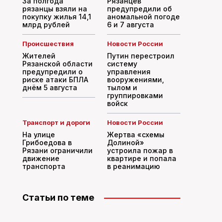
За полгода
Рязанцев
рязанцы взяли на
предупредили об
покупку жилья 14,1
аномальной погоде
млрд рублей
6 и 7 августа
Происшествия
Новости России
Жителей
Путин перестроил
Рязанской области
систему
предупредили о
управления
риске атаки БПЛА
вооружениями,
днём 5 августа
тылом и
группировками
войск
Транспорт и дороги
Новости России
На улице
Жертва «схемы
Грибоедова в
Долиной»
Рязани ограничили
устроила пожар в
движение
квартире и попала
транспорта
в реанимацию
Статьи по теме