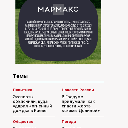
Темы
Политика
Новости России
Эксперты
В Госдуме
объяснили, куда
придумали, как
ударил «огненный
спасти жертв
дождь» в Киеве
«схемы Долиной»
Общество
Погода