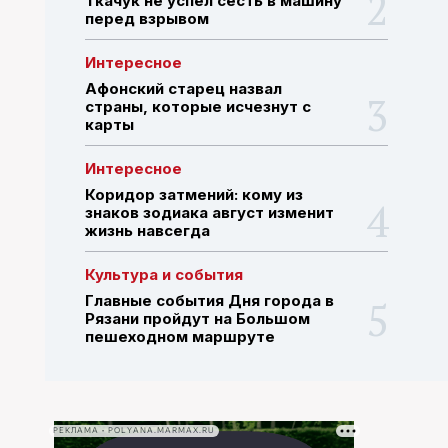
Ткачук не успел сесть в машину
перед взрывом
ПОИСК ПО САЙТУ
Интересное
Афонский старец назвал
страны, которые исчезнут с
карты
Интересное
Коридор затмений: кому из
знаков зодиака август изменит
жизнь навсегда
Культура и события
Главные события Дня города в
Рязани пройдут на Большом
пешеходном маршруте
РЕКЛАМА • POLYANA.MARMAX.RU