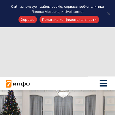
Сайт использует файлы cookie, сервисы веб-аналитики
Яндекс Метрика, и LiveInternet
Хорошо
Политика конфиденциальности
Акценты
Материалы о Рязани и области
Проекты 7 инфо
Здоровье
Интересное
Новости кино и ТВ
Новости России
Политика
Новости мира
Все материалы 7инфо
О НАС