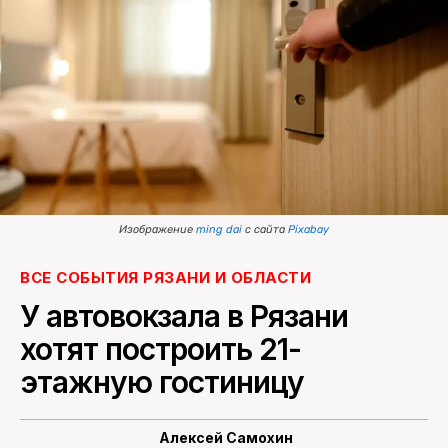
ПОИСК ПО САЙТУ
Изображение
ming dai
с сайта
Pixabay
ВСЕ СОБЫТИЯ РЯЗАНИ И ОБЛАСТИ
У автовокзала в Рязани
хотят построить 21-
этажную гостиницу
Алексей Самохин