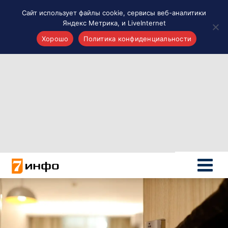
Сайт использует файлы cookie, сервисы веб-аналитики
Яндекс Метрика, и LiveInternet
Хорошо
Политика конфиденциальности
Акценты
Материалы о Рязани и области
Проекты 7 инфо
Здоровье
Интересное
Новости кино и ТВ
Новости России
Политика
Новости мира
Все материалы 7инфо
О НАС