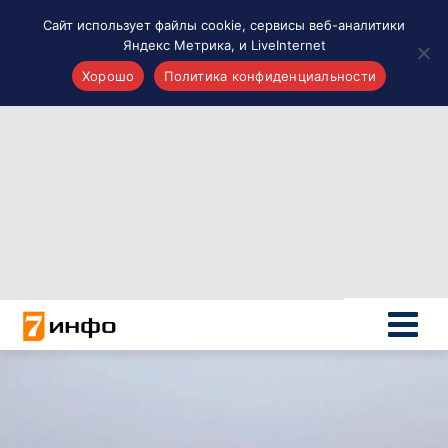
Сайт использует файлы cookie, сервисы веб-аналитики
Яндекс Метрика, и LiveInternet
Хорошо
Политика конфиденциальности
Акценты
Материалы о Рязани и области
Проекты 7 инфо
Здоровье
Интересное
Новости кино и ТВ
Новости России
Политика
Новости мира
Все материалы 7инфо
О НАС