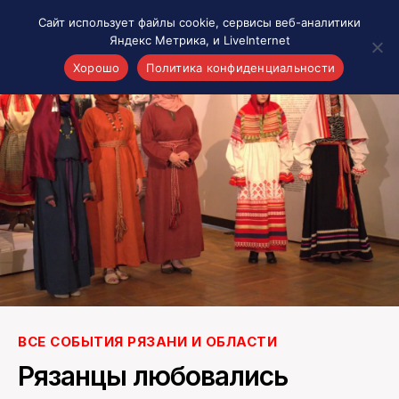
Сайт использует файлы cookie, сервисы веб-аналитики
Яндекс Метрика, и LiveInternet
Хорошо
Политика конфиденциальности
Акценты
Материалы о Рязани и области
Проекты 7 инфо
Здоровье
Интересное
Новости кино и ТВ
Новости России
Политика
Новости мира
Все материалы 7инфо
ВСЕ СОБЫТИЯ РЯЗАНИ И ОБЛАСТИ
О НАС
Рязанцы любовались