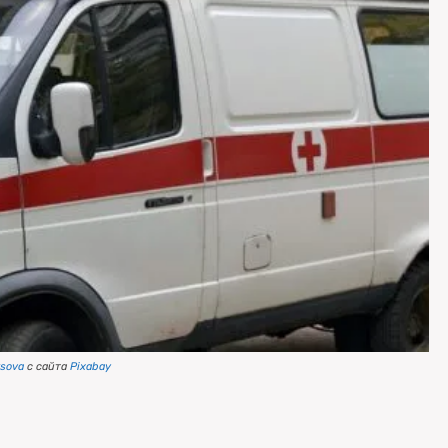
tsova
с сайта
Pixabay