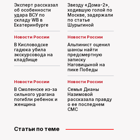
Эксперт рассказал
Звезду «Дома-2»,
об особенности
ходившую голой по
удара ВСУ по
Москве, задержали
складу WB в
по статье
Екатеринбурге
Шурыгиной
Новости России
Новости России
В Кисловодске
Альпинист оценил
гадюка убила
шансы найти
экскурсовода на
предсмертную
кладбище
записку
Наговицыной на
пике Победы
Новости России
Новости России
В Смоленске из-за
Семья Дианы
сильного урагана
Назимовой
погибли ребенок и
рассказала правду
женщина
о ее последнем
СМС
Статьи по теме