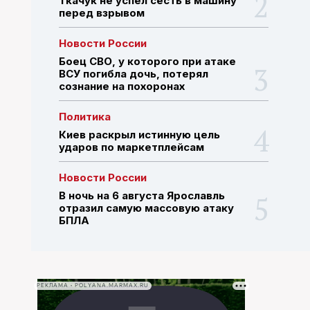
Ткачук не успел сесть в машину
перед взрывом
ПОИСК ПО САЙТУ
Новости России
Боец СВО, у которого при атаке
ВСУ погибла дочь, потерял
сознание на похоронах
Политика
Киев раскрыл истинную цель
ударов по маркетплейсам
Новости России
В ночь на 6 августа Ярославль
отразил самую массовую атаку
БПЛА
РЕКЛАМА • POLYANA.MARMAX.RU