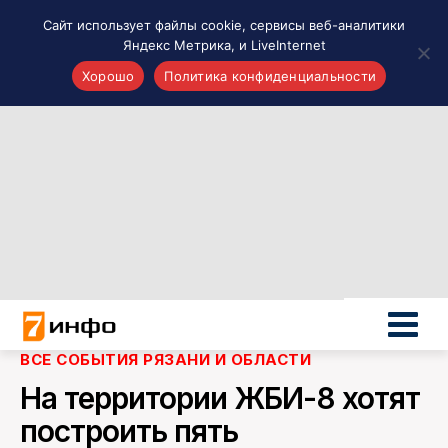
Сайт использует файлы cookie, сервисы веб-аналитики
Яндекс Метрика, и LiveInternet
Хорошо
Политика конфиденциальности
Акценты
Материалы о Рязани и области
Проекты 7 инфо
Здоровье
Интересное
Новости кино и ТВ
Новости России
Политика
Новости мира
ВСЕ СОБЫТИЯ РЯЗАНИ И ОБЛАСТИ
Все материалы 7инфо
На территории ЖБИ-8 хотят
О НАС
построить пять