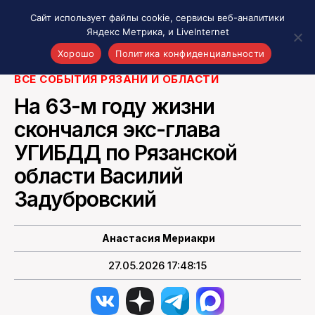
Сайт использует файлы cookie, сервисы веб-аналитики
Яндекс Метрика, и LiveInternet
Фото: ГАИ по Рязанской области
Хорошо
Политика конфиденциальности
ВСЕ СОБЫТИЯ РЯЗАНИ И ОБЛАСТИ
Акценты
На 63-м году жизни
Материалы о Рязани и области
скончался экс-глава
Проекты 7 инфо
УГИБДД по Рязанской
Здоровье
Интересное
области Василий
Новости кино и ТВ
Задубровский
Новости России
Политика
Анастасия Мериакри
Новости мира
27.05.2026 17:48:15
Все материалы 7инфо
О НАС