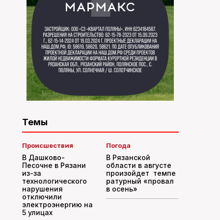
Темы
Происшествия
Погода
В Дашково-
В Рязанской
Песочне в Рязани
области в августе
из-за
произойдет темпе
технологического
ратурный «провал
нарушения
в осень»
отключили
электроэнергию на
5 улицах