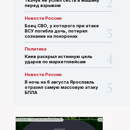
Ткачук не успел сесть в машину
перед взрывом
ПОИСК ПО САЙТУ
Новости России
Боец СВО, у которого при атаке
ВСУ погибла дочь, потерял
сознание на похоронах
Политика
Киев раскрыл истинную цель
ударов по маркетплейсам
Новости России
В ночь на 6 августа Ярославль
отразил самую массовую атаку
БПЛА
РЕКЛАМА • POLYANA.MARMAX.RU