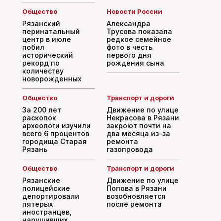
Общество
Новости России
Рязанский
Александра
перинатальный
Трусова показала
центр в июле
редкое семейное
побил
фото в честь
исторический
первого дня
рекорд по
рождения сына
количеству
новорожденных
Общество
Транспорт и дороги
За 200 лет
Движение по улице
раскопок
Некрасова в Рязани
археологи изучили
закроют почти на
всего 6 процентов
два месяца из-за
городища Старая
ремонта
Рязань
газопровода
Общество
Транспорт и дороги
Рязанские
Движение по улице
полицейские
Попова в Рязани
депортировали
возобновляется
пятерых
после ремонта
иностранцев,
нарушивших