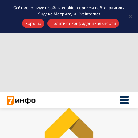
Сайт использует файлы cookie, сервисы веб-аналитики
Яндекс Метрика, и LiveInternet
Хорошо
Политика конфиденциальности
Акценты
Материалы о Рязани и области
Проекты 7 инфо
Здоровье
Интересное
Новости кино и ТВ
Новости России
Политика
Новости мира
Все материалы 7инфо
О НАС