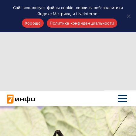
Сайт использует файлы cookie, сервисы веб-аналитики
Яндекс Метрика, и LiveInternet
Хорошо
Политика конфиденциальности
Акценты
Материалы о Рязани и области
Проекты 7 инфо
Здоровье
Интересное
Новости кино и ТВ
Новости России
Политика
Новости мира
Все материалы 7инфо
О НАС