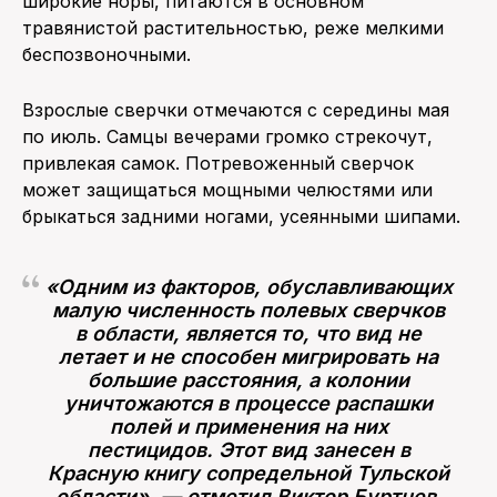
широкие норы, питаются в основном
травянистой растительностью, реже мелкими
беспозвоночными.
Взрослые сверчки отмечаются с середины мая
по июль. Самцы вечерами громко стрекочут,
привлекая самок. Потревоженный сверчок
может защищаться мощными челюстями или
брыкаться задними ногами, усеянными шипами.
«Одним из факторов, обуславливающих
малую численность полевых сверчков
в области, является то, что вид не
летает и не способен мигрировать на
большие расстояния, а колонии
уничтожаются в процессе распашки
полей и применения на них
пестицидов. Этот вид занесен в
Красную книгу сопредельной Тульской
области», — отметил Виктор Буртнев.