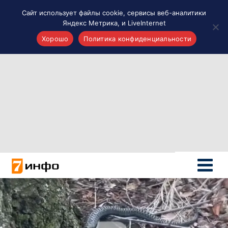
Сайт использует файлы cookie, сервисы веб-аналитики
Яндекс Метрика, и LiveInternet
Хорошо
Политика конфиденциальности
Акценты
Материалы о Рязани и области
Проекты 7 инфо
Здоровье
Интересное
Новости кино и ТВ
Новости России
Политика
Новости мира
Все материалы 7инфо
О НАС