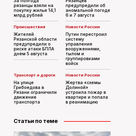
За полгода
Рязанцев
рязанцы взяли на
предупредили об
покупку жилья 14,1
аномальной погоде
млрд рублей
6 и 7 августа
Происшествия
Новости России
Жителей
Путин перестроил
Рязанской области
систему
предупредили о
управления
риске атаки БПЛА
вооружениями,
днём 5 августа
тылом и
группировками
войск
Транспорт и дороги
Новости России
На улице
Жертва «схемы
Грибоедова в
Долиной»
Рязани ограничили
устроила пожар в
движение
квартире и попала
транспорта
в реанимацию
Статьи по теме