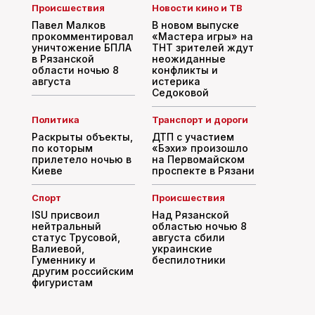
Происшествия
Новости кино и ТВ
Павел Малков
В новом выпуске
прокомментировал
«Мастера игры» на
уничтожение БПЛА
ТНТ зрителей ждут
в Рязанской
неожиданные
области ночью 8
конфликты и
августа
истерика
Седоковой
Политика
Транспорт и дороги
Раскрыты объекты,
ДТП с участием
по которым
«Бэхи» произошло
прилетело ночью в
на Первомайском
Киеве
проспекте в Рязани
Спорт
Происшествия
ISU присвоил
Над Рязанской
нейтральный
областью ночью 8
статус Трусовой,
августа сбили
Валиевой,
украинские
Гуменнику и
беспилотники
другим российским
фигуристам