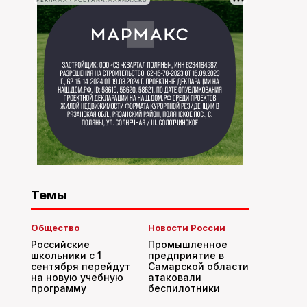
РЕКЛАМА • POLYANA.MARMAX.RU
Темы
Общество
Новости России
Российские
Промышленное
школьники с 1
предприятие в
сентября перейдут
Самарской области
на новую учебную
атаковали
программу
беспилотники