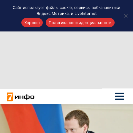
Сайт использует файлы cookie, сервисы веб-аналитики
Яндекс Метрика, и LiveInternet
Хорошо
Политика конфиденциальности
Акценты
Материалы о Рязани и области
Проекты 7 инфо
Здоровье
Интересное
Новости кино и ТВ
Новости России
Политика
Новости мира
Все материалы 7инфо
О НАС