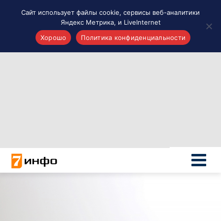
Сайт использует файлы cookie, сервисы веб-аналитики
Яндекс Метрика, и LiveInternet
Хорошо
Политика конфиденциальности
Акценты
Материалы о Рязани и области
Проекты 7 инфо
Здоровье
Интересное
Новости кино и ТВ
Новости России
Политика
Новости мира
Все материалы 7инфо
О НАС