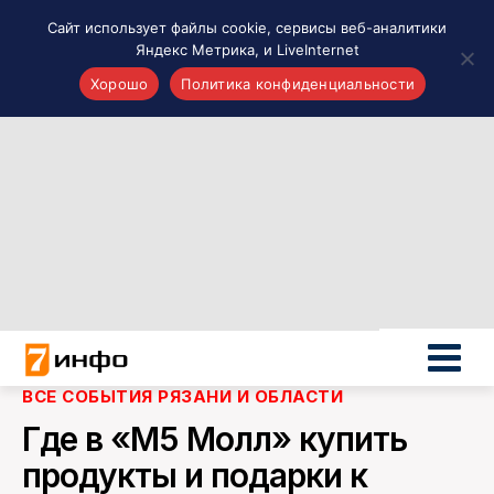
Сайт использует файлы cookie, сервисы веб-аналитики
Яндекс Метрика, и LiveInternet
Хорошо
Политика конфиденциальности
Акценты
Материалы о Рязани и области
Проекты 7 инфо
Здоровье
Интересное
Новости кино и ТВ
Новости России
Политика
Новости мира
ВСЕ СОБЫТИЯ РЯЗАНИ И ОБЛАСТИ
Все материалы 7инфо
Где в «М5 Молл» купить
О НАС
продукты и подарки к