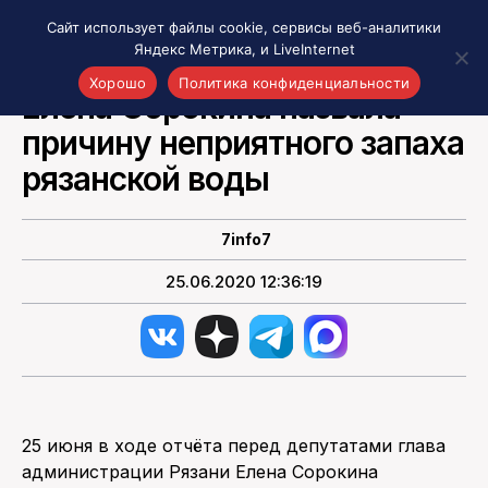
Сайт использует файлы cookie, сервисы веб-аналитики
Яндекс Метрика, и LiveInternet
ВСЕ СОБЫТИЯ РЯЗАНИ И ОБЛАСТИ
Хорошо
Политика конфиденциальности
Елена Сорокина назвала
причину неприятного запаха
Акценты
Материалы о Рязани и области
рязанской воды
Проекты 7 инфо
Здоровье
7info7
Интересное
25.06.2020 12:36:19
Новости кино и ТВ
Новости России
Политика
Новости мира
Все материалы 7инфо
25 июня в ходе отчёта перед депутатами глава
О НАС
администрации Рязани Елена Сорокина