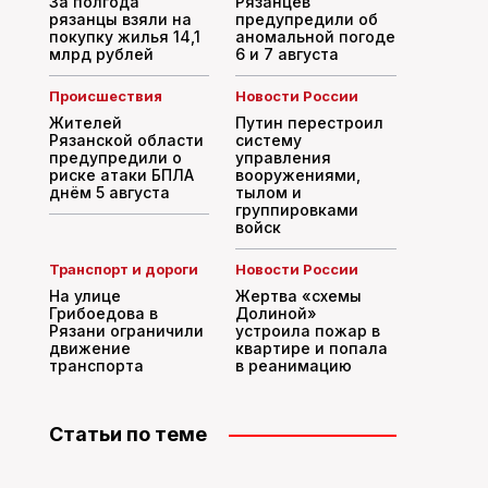
За полгода
Рязанцев
рязанцы взяли на
предупредили об
покупку жилья 14,1
аномальной погоде
млрд рублей
6 и 7 августа
Происшествия
Новости России
Жителей
Путин перестроил
Рязанской области
систему
предупредили о
управления
риске атаки БПЛА
вооружениями,
днём 5 августа
тылом и
группировками
войск
Транспорт и дороги
Новости России
На улице
Жертва «схемы
Грибоедова в
Долиной»
Рязани ограничили
устроила пожар в
движение
квартире и попала
транспорта
в реанимацию
Статьи по теме