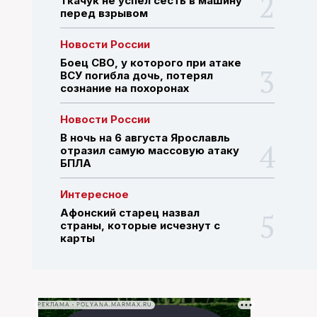
Ткачук не успел сесть в машину
перед взрывом
ПОИСК ПО САЙТУ
Новости России
Боец СВО, у которого при атаке
ВСУ погибла дочь, потерял
сознание на похоронах
Новости России
В ночь на 6 августа Ярославль
отразил самую массовую атаку
БПЛА
Интересное
Афонский старец назвал
страны, которые исчезнут с
карты
РЕКЛАМА • POLYANA.MARMAX.RU