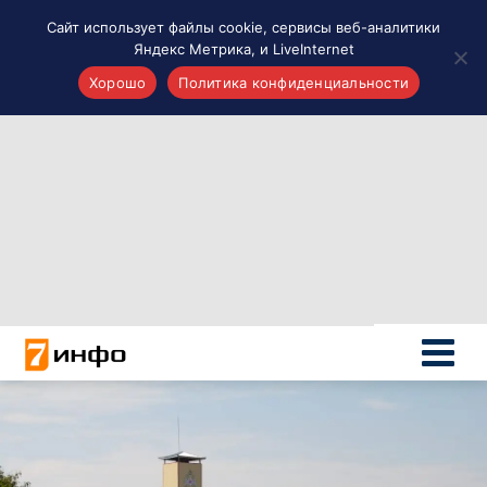
Сайт использует файлы cookie, сервисы веб-аналитики
Яндекс Метрика, и LiveInternet
Хорошо
Политика конфиденциальности
Акценты
Материалы о Рязани и области
Проекты 7 инфо
Здоровье
Интересное
Новости кино и ТВ
Новости России
Политика
Новости мира
Все материалы 7инфо
О НАС