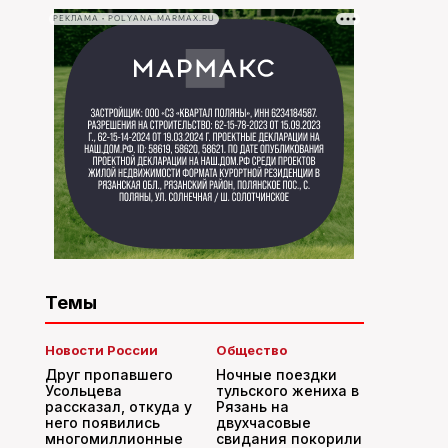
РЕКЛАМА • POLYANA.MARMAX.RU
Темы
Новости России
Общество
Друг пропавшего
Ночные поездки
Усольцева
тульского жениха в
рассказал, откуда у
Рязань на
него появились
двухчасовые
многомиллионные
свидания покорили