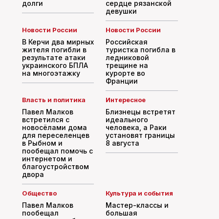
долги
сердце рязанской
девушки
Новости России
Новости России
В Керчи два мирных
Российская
жителя погибли в
туристка погибла в
результате атаки
ледниковой
украинского БПЛА
трещине на
на многоэтажку
курорте во
Франции
Власть и политика
Интересное
Павел Малков
Близнецы встретят
встретился с
идеального
новосёлами дома
человека, а Раки
для переселенцев
установят границы
в Рыбном и
8 августа
пообещал помочь с
интернетом и
благоустройством
двора
Общество
Культура и события
Павел Малков
Мастер-классы и
пообещал
большая