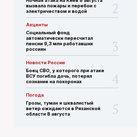
Ночная атака на Киев 8 августа
вызвала пожары и перебои с
электричеством и водой
ПОИСК ПО САЙТУ
Акценты
Социальный фонд
автоматически пересчитал
пенсии 9,3 млн работавших
россиян
Новости России
Боец СВО, у которого при атаке
ВСУ погибла дочь, потерял
сознание на похоронах
Погода
Грозы, туман и шквалистый
ветер ожидаются в Рязанской
области 8 августа