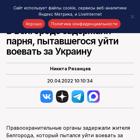
Сайт использует файлы cookie, сервисы веб-аналитики
Яндекс Метрика, и LiveInternet
НОВОСТИ РОССИИ
Хорошо
Политика конфиденциальности
В Белгороде задержали
парня, пытавшегося уйти
Акценты
Материалы о Рязани и области
воевать за Украину
Проекты 7 инфо
Здоровье
Никита Рязанцев
Интересное
20.04.2022 10:10:34
Новости кино и ТВ
Новости России
Политика
Новости мира
Все материалы 7инфо
Правоохранительные органы задержали жителя
О НАС
Белгорода, который пытался уйти воевать за