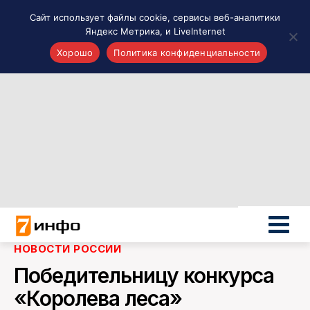
Сайт использует файлы cookie, сервисы веб-аналитики
Яндекс Метрика, и LiveInternet
Хорошо
Политика конфиденциальности
Акценты
Материалы о Рязани и области
Проекты 7 инфо
Здоровье
Интересное
Новости кино и ТВ
Новости России
Политика
Новости мира
НОВОСТИ РОССИИ
Все материалы 7инфо
Победительницу конкурса
О НАС
«Королева леса»