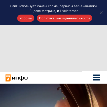
Сайт использует файлы cookie, сервисы веб-аналитики
Яндекс Метрика, и LiveInternet
Хорошо
Политика конфиденциальности
Акценты
Материалы о Рязани и области
Проекты 7 инфо
Здоровье
Интересное
Новости кино и ТВ
Новости России
Политика
Новости мира
Все материалы 7инфо
О НАС