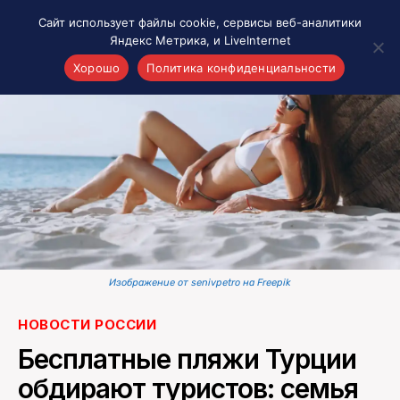
Сайт использует файлы cookie, сервисы веб-аналитики
Яндекс Метрика, и LiveInternet
Хорошо
Политика конфиденциальности
Акценты
Материалы о Рязани и области
Проекты 7 инфо
Здоровье
Интересное
Новости кино и ТВ
Новости России
Изображение от senivpetro на Freepik
Политика
Новости мира
НОВОСТИ РОССИИ
Все материалы 7инфо
Бесплатные пляжи Турции
О НАС
обдирают туристов: семья