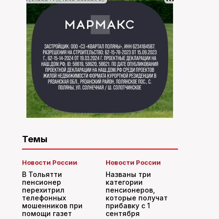
РЕКЛАМА • POLYANA.MARMAX.RU
Темы
Новости России
Новости России
В Тольятти
Названы три
пенсионер
категории
перехитрил
пенсионеров,
телефонных
которые получат
мошенников при
прибавку с 1
помощи газет
сентября