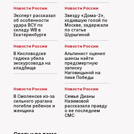
Новости России
Новости России
Эксперт рассказал
Звезду «Дома-2»,
об особенности
ходившую голой по
удара ВСУ по
Москве, задержали
складу WB в
по статье
Екатеринбурге
Шурыгиной
Новости России
Новости России
В Кисловодске
Альпинист оценил
гадюка убила
шансы найти
экскурсовода на
предсмертную
кладбище
записку
Наговицыной на
пике Победы
Новости России
Новости России
В Смоленске из-за
Семья Дианы
сильного урагана
Назимовой
погибли ребенок и
рассказала правду
женщина
о ее последнем
СМС