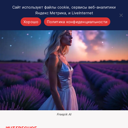
Сайт использует файлы cookie, сервисы веб-аналитики
Яндекс Метрика, и LiveInternet
Хорошо
Политика конфиденциальности
Акценты
Материалы о Рязани и области
Проекты 7 инфо
Здоровье
Интересное
Новости кино и ТВ
Новости России
Политика
Новости мира
Все материалы 7инфо
Freepik AI
О НАС