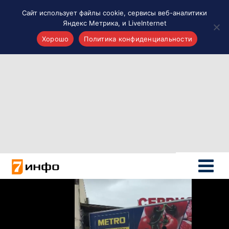
Сайт использует файлы cookie, сервисы веб-аналитики
Яндекс Метрика, и LiveInternet
Хорошо
Политика конфиденциальности
Акценты
Материалы о Рязани и области
Проекты 7 инфо
Здоровье
Интересное
Новости кино и ТВ
Новости России
Политика
Новости мира
Все материалы 7инфо
О НАС