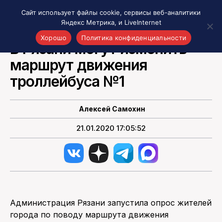
Сайт использует файлы cookie, сервисы веб-аналитики
Яндекс Метрика, и LiveInternet
ВСЕ СОБЫТИЯ РЯЗАНИ И ОБЛАСТИ
Хорошо
Политика конфиденциальности
В Рязани могут изменить
маршрут движения
Акценты
Материалы о Рязани и области
троллейбуса №1
Проекты 7 инфо
Здоровье
Алексей Самохин
Интересное
21.01.2020 17:05:52
Новости кино и ТВ
Новости России
Политика
Новости мира
Все материалы 7инфо
Администрация Рязани запустила опрос жителей
О НАС
города по поводу маршрута движения