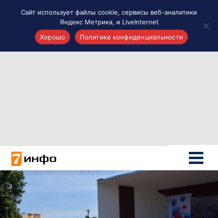
Сайт использует файлы cookie, сервисы веб-аналитики
Яндекс Метрика, и LiveInternet
Хорошо
Политика конфиденциальности
Акценты
Материалы о Рязани и области
Проекты 7 инфо
Здоровье
Интересное
Новости кино и ТВ
Новости России
Политика
Новости мира
Все материалы 7инфо
О НАС