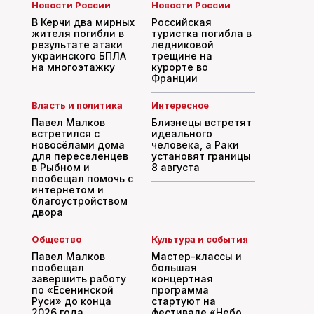
Новости России
Новости России
В Керчи два мирных
Российская
жителя погибли в
туристка погибла в
результате атаки
ледниковой
украинского БПЛА
трещине на
на многоэтажку
курорте во
Франции
Власть и политика
Интересное
Павел Малков
Близнецы встретят
встретился с
идеального
новосёлами дома
человека, а Раки
для переселенцев
установят границы
в Рыбном и
8 августа
пообещал помочь с
интернетом и
благоустройством
двора
Общество
Культура и события
Павел Малков
Мастер-классы и
пообещал
большая
завершить работу
концертная
по «Есенинской
программа
Руси» до конца
стартуют на
2026 года
фестивале «Небо