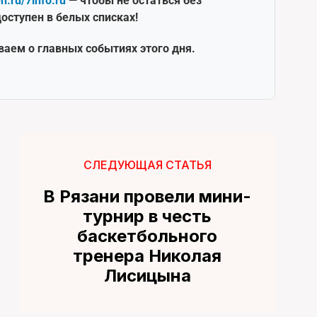
en.ru/7info.ru
— чтобы не остаться без
оступен в белых списках!
ваем о главных событиях этого дня.
СЛЕДУЮЩАЯ СТАТЬЯ
В Рязани провели мини-
турнир в честь
баскетбольного
тренера Николая
Лисицына