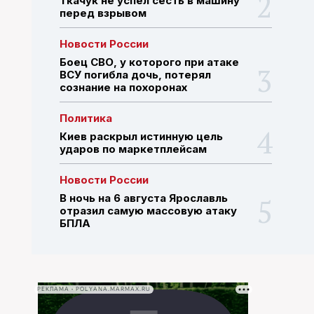
Ткачук не успел сесть в машину
перед взрывом
ПОИСК ПО САЙТУ
Новости России
Боец СВО, у которого при атаке
ВСУ погибла дочь, потерял
сознание на похоронах
Политика
Киев раскрыл истинную цель
ударов по маркетплейсам
Новости России
В ночь на 6 августа Ярославль
отразил самую массовую атаку
БПЛА
РЕКЛАМА • POLYANA.MARMAX.RU