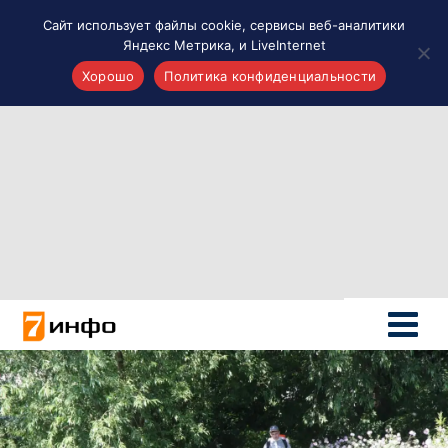
Сайт использует файлы cookie, сервисы веб-аналитики
Яндекс Метрика, и LiveInternet
Хорошо
Политика конфиденциальности
Акценты
Материалы о Рязани и области
Проекты 7 инфо
Здоровье
Интересное
Новости кино и ТВ
Новости России
Политика
Новости мира
Все материалы 7инфо
О НАС