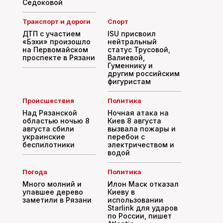
Седоковой
Транспорт и дороги
Спорт
ДТП с участием
ISU присвоил
«Бэхи» произошло
нейтральный
на Первомайском
статус Трусовой,
проспекте в Рязани
Валиевой,
Гуменнику и
другим российским
фигуристам
Происшествия
Политика
Над Рязанской
Ночная атака на
областью ночью 8
Киев 8 августа
августа сбили
вызвала пожары и
украинские
перебои с
беспилотники
электричеством и
водой
Погода
Политика
Много молний и
Илон Маск отказал
упавшее дерево
Киеву в
заметили в Рязани
использовании
Starlink для ударов
по России, пишет