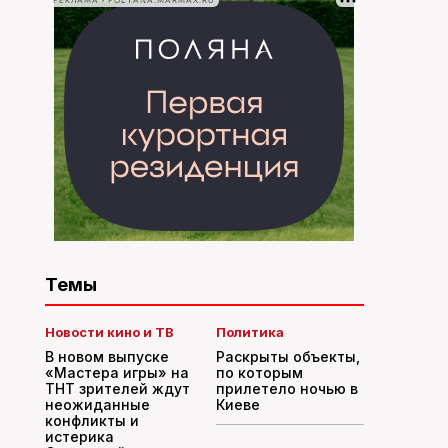
РЕКЛАМА • POLYANA.MARMAX.RU
Темы
Новости кино и ТВ
Политика
В новом выпуске
Раскрыты объекты,
«Мастера игры» на
по которым
ТНТ зрителей ждут
прилетело ночью в
неожиданные
Киеве
конфликты и
истерика