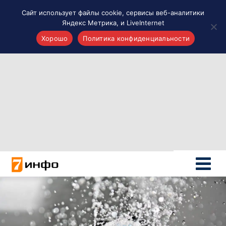
Сайт использует файлы cookie, сервисы веб-аналитики
Яндекс Метрика, и LiveInternet
Хорошо
Политика конфиденциальности
Акценты
Материалы о Рязани и области
Проекты 7 инфо
Здоровье
Интересное
Новости кино и ТВ
Новости России
Политика
Новости мира
Все материалы 7инфо
О НАС