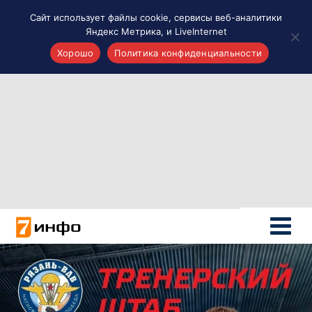
Сайт использует файлы cookie, сервисы веб-аналитики
Яндекс Метрика, и LiveInternet
Хорошо
Политика конфиденциальности
Акценты
Материалы о Рязани и области
Проекты 7 инфо
Здоровье
Интересное
Новости кино и ТВ
Новости России
Политика
Новости мира
Все материалы 7инфо
О НАС