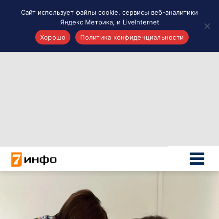
Сайт использует файлы cookie, сервисы веб-аналитики
Яндекс Метрика, и LiveInternet
Хорошо
Политика конфиденциальности
Акценты
Материалы о Рязани и области
Проекты 7 инфо
Здоровье
Интересное
Новости кино и ТВ
Новости России
Политика
Новости мира
Все материалы 7инфо
О НАС