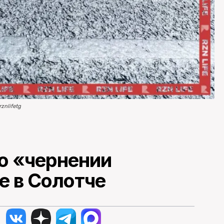
rznlifetg
о «чернении
е в Солотче