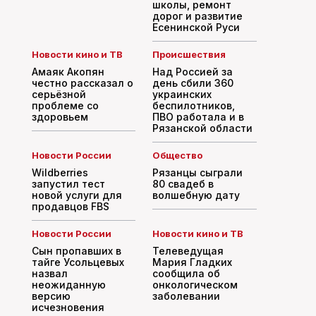
школы, ремонт
дорог и развитие
Есенинской Руси
Новости кино и ТВ
Происшествия
Амаяк Акопян
Над Россией за
честно рассказал о
день сбили 360
серьёзной
украинских
проблеме со
беспилотников,
здоровьем
ПВО работала и в
Рязанской области
Новости России
Общество
Wildberries
Рязанцы сыграли
запустил тест
80 свадеб в
новой услуги для
волшебную дату
продавцов FBS
Новости России
Новости кино и ТВ
Сын пропавших в
Телеведущая
тайге Усольцевых
Мария Гладких
назвал
сообщила об
неожиданную
онкологическом
версию
заболевании
исчезновения