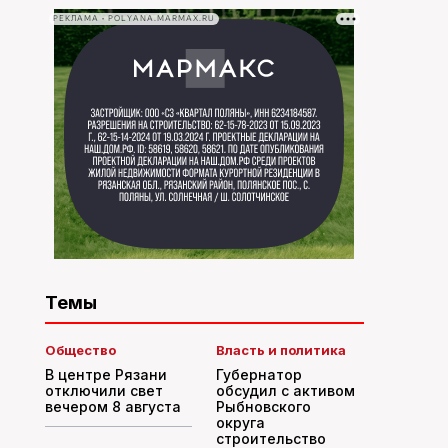
РЕКЛАМА • POLYANA.MARMAX.RU
Темы
Общество
Власть и политика
В центре Рязани
Губернатор
отключили свет
обсудил с активом
вечером 8 августа
Рыбновского
округа
строительство