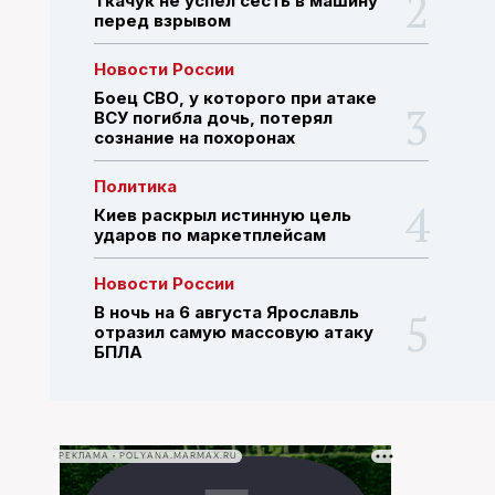
Ткачук не успел сесть в машину
перед взрывом
ПОИСК ПО САЙТУ
Новости России
Боец СВО, у которого при атаке
ВСУ погибла дочь, потерял
сознание на похоронах
Политика
Киев раскрыл истинную цель
ударов по маркетплейсам
Новости России
В ночь на 6 августа Ярославль
отразил самую массовую атаку
БПЛА
РЕКЛАМА • POLYANA.MARMAX.RU