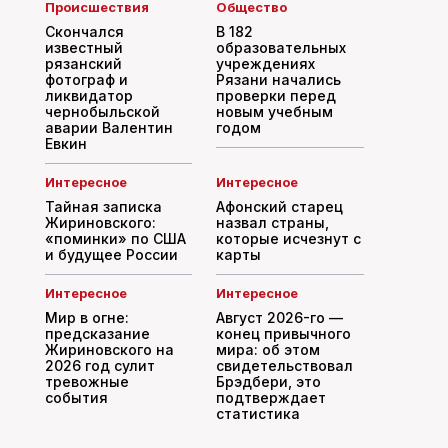
Происшествия
Общество
Скончался
В 182
известный
образовательных
рязанский
учреждениях
фотограф и
Рязани начались
ликвидатор
проверки перед
чернобыльской
новым учебным
аварии Валентин
годом
Евкин
Интересное
Интересное
Тайная записка
Афонский старец
Жириновского:
назвал страны,
«поминки» по США
которые исчезнут с
и будущее России
карты
Интересное
Интересное
Мир в огне:
Август 2026-го —
предсказание
конец привычного
Жириновского на
мира: об этом
2026 год сулит
свидетельствовал
тревожные
Брэдбери, это
события
подтверждает
статистика