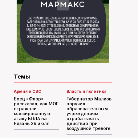
Темы
Армия и СВО
Власть и политика
Боец «Флор»
Губернатор Малков
рассказал, как МОГ
поручил
отражали
образовательным
массированную
учреждениям
атаку БПЛА на
отрабатывать
Рязань 29 июля
действия при
воздушной тревоге