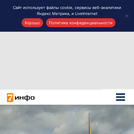
Сайт использует файлы cookie, сервисы веб-аналитики
Яндекс Метрика, и LiveInternet
Хорошо
Политика конфиденциальности
Акценты
Материалы о Рязани и области
Проекты 7 инфо
Здоровье
Интересное
Новости кино и ТВ
Новости России
Политика
Новости мира
Все материалы 7инфо
О НАС