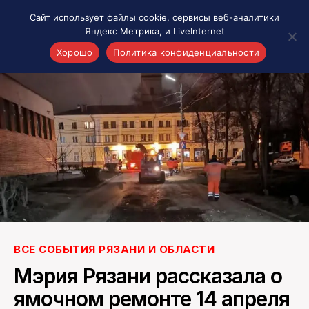
Сайт использует файлы cookie, сервисы веб-аналитики
Яндекс Метрика, и LiveInternet
Хорошо
Политика конфиденциальности
Акценты
Материалы о Рязани и области
Проекты 7 инфо
Здоровье
Интересное
Новости кино и ТВ
Новости России
Политика
Новости мира
ВСЕ СОБЫТИЯ РЯЗАНИ И ОБЛАСТИ
Все материалы 7инфо
Мэрия Рязани рассказала о
О НАС
ямочном ремонте 14 апреля