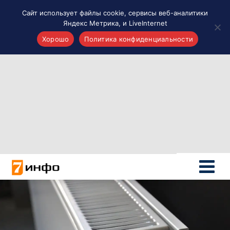
Сайт использует файлы cookie, сервисы веб-аналитики
Яндекс Метрика, и LiveInternet
Хорошо
Политика конфиденциальности
Акценты
Материалы о Рязани и области
Проекты 7 инфо
Здоровье
Интересное
Новости кино и ТВ
Новости России
Политика
Новости мира
Все материалы 7инфо
О НАС