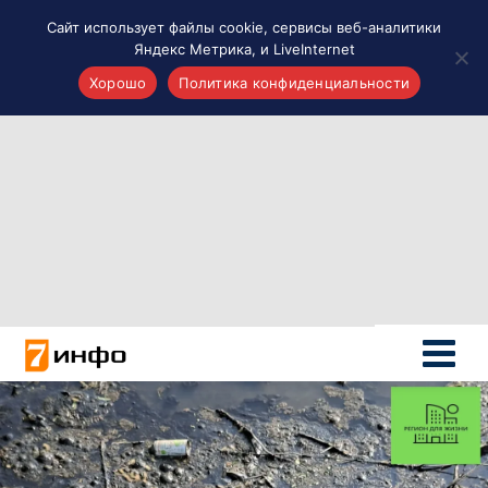
Сайт использует файлы cookie, сервисы веб-аналитики
Яндекс Метрика, и LiveInternet
Хорошо
Политика конфиденциальности
Акценты
Материалы о Рязани и области
Проекты 7 инфо
Здоровье
Интересное
Новости кино и ТВ
Новости России
Политика
Новости мира
Все материалы 7инфо
О НАС