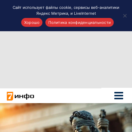
Сайт использует файлы cookie, сервисы веб-аналитики
Яндекс Метрика, и LiveInternet
Хорошо
Политика конфиденциальности
Акценты
Материалы о Рязани и области
Проекты 7 инфо
Здоровье
Интересное
Новости кино и ТВ
Новости России
Политика
Новости мира
Все материалы 7инфо
О НАС