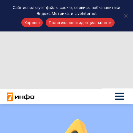
Сайт использует файлы cookie, сервисы веб-аналитики
Яндекс Метрика, и LiveInternet
Хорошо
Политика конфиденциальности
Акценты
Материалы о Рязани и области
Проекты 7 инфо
Здоровье
Интересное
Новости кино и ТВ
Новости России
Политика
Новости мира
Все материалы 7инфо
О НАС