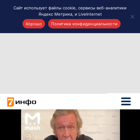
Сайт использует файлы cookie, сервисы веб-аналитики
Яндекс Метрика, и LiveInternet
Хорошо
Политика конфиденциальности
Акценты
Материалы о Рязани и области
Проекты 7 инфо
Здоровье
Интересное
Новости кино и ТВ
Новости России
Политика
Новости мира
Все материалы 7инфо
О НАС