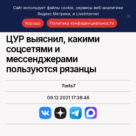
Сайт использует файлы cookie, сервисы веб-аналитики
Яндекс Метрика, и LiveInternet
Хорошо
Политика конфиденциальности
ВСЕ СОБЫТИЯ РЯЗАНИ И ОБЛАСТИ
ЦУР выяснил, какими
Акценты
соцсетями и
Материалы о Рязани и области
Проекты 7 инфо
мессенджерами
Здоровье
пользуются рязанцы
Интересное
Новости кино и ТВ
7info7
Новости России
09.12.2021 17:38:46
Политика
Новости мира
Все материалы 7инфо
О НАС